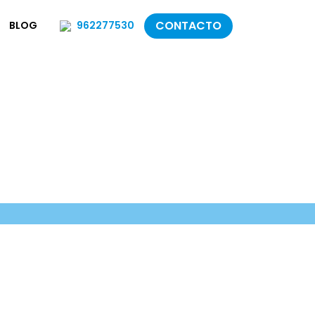
CONTACTO
BLOG
962277530