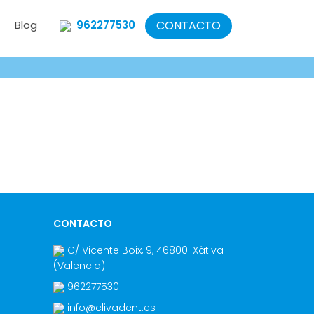
CONTACTO
Blog
962277530
CONTACTO
C/ Vicente Boix, 9
,
46800
.
Xàtiva
(Valencia
)
962277530
info@clivadent.es