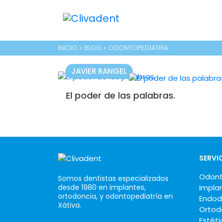
INICIO
»
BLOG
»
ODONTOPEDIATRÍA
JAVIER RANGEL
El poder de las palabras.
SERVI
Odont
Somos dentistas especializados
desde 1980 en implantes,
Impla
ortodoncia, y odontopediatría en
Endod
Xàtiva.
Ortod
Estéti