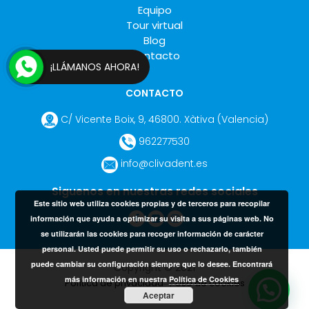
Equipo
Tour virtual
Blog
Contacto
¡LLÁMANOS AHORA!
CONTACTO
C/ Vicente Boix, 9
,
46800
.
Xàtiva
(Valencia
)
962277530
info@clivadent.es
Siguenos en nuestras redes sociales
Este sitio web utiliza cookies propias y de terceros para recopilar
información que ayuda a optimizar su visita a sus páginas web. No
se utilizarán las cookies para recoger información de carácter
personal. Usted puede permitir su uso o rechazarlo, también
puede cambiar su configuración siempre que lo desee. Encontrará
Copyright © 2021
más información en nuestra
Política de Cookies
Política de privacidad
Uso de cookies
Aceptar