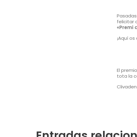
Pasadas 
felicitar
«Premi a
¡Aquí os
El premi
tota la 
Clivaden
Entradas relacio