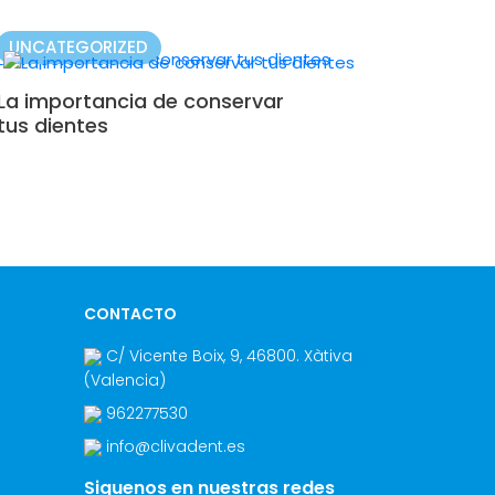
UNCATEGORIZED
La importancia de conservar
tus dientes
CONTACTO
C/ Vicente Boix, 9
,
46800
.
Xàtiva
(Valencia
)
962277530
info@clivadent.es
Siguenos en nuestras redes