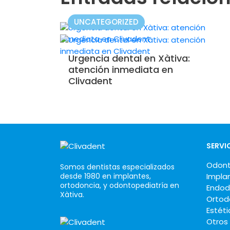
UNCATEGORIZED
Urgencia dental en Xàtiva:
atención inmediata en
Clivadent
SERVI
Odont
Somos dentistas especializados
desde 1980 en implantes,
Impla
ortodoncia, y odontopediatría en
Endod
Xàtiva.
Ortod
Estéti
Otros