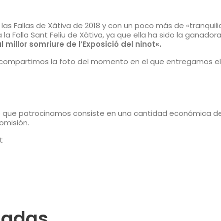
las Fallas de Xàtiva de 2018 y con un poco más de «tranquil
 a la Falla Sant Feliu de Xàtiva, ya que ella ha sido la gana
l millor somriure de l’Exposició del ninot«.
 compartimos la foto del momento en el que entregamos el 
o que patrocinamos consiste en una cantidad económica d
comisión.
t
nadas