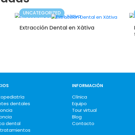
UNCATEGORIZED
Extracción Dental en Xàtiva
CIOS
INFORMACIÓN
opediatría
Clínica
ntes dentales
Equipo
oncia
Tour virtual
oncia
Blog
ca dental
Contacto
 tratamientos