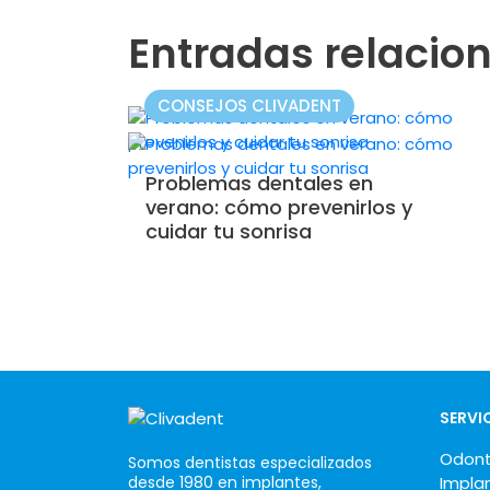
Entradas relacio
CONSEJOS CLIVADENT
Problemas dentales en
verano: cómo prevenirlos y
cuidar tu sonrisa
SERVI
Odont
Somos dentistas especializados
desde 1980 en implantes,
Impla