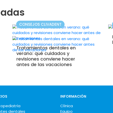
nadas
CONSEJOS CLIVADENT
Tratamientos dentales en
verano: qué cuidados y
revisiones conviene hacer
antes de las vacaciones
CIOS
INFORMACIÓN
opediatría
Clínica
ntes dentales
Equipo