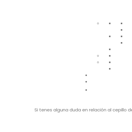
L
m
d
c
e
¿Cada cuanto tiempo ha
Es muy importante cambiar el cepillo dental
en las cerdas del cepillo y pueden reactiva
en las cerdas del cepillo (otra razón para ca
Un consejo muy útil que damos siempre en Cli
cambio de estación (Primavera, Verano, Oto
boca en perfectas condiciones.
Si tenes alguna duda en relación al cepillo 