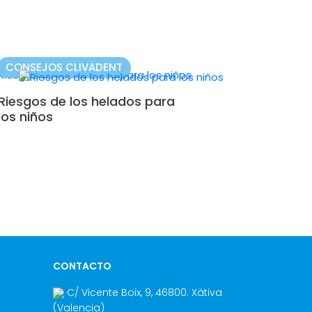
CONSEJOS CLIVADENT
Riesgos de los helados para
los niños
CONTACTO
C/ Vicente Boix, 9
,
46800
.
Xàtiva
(Valencia
)