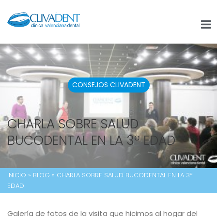
CONSEJOS CLIVADENT
CHARLA SOBRE SALUD
BUCODENTAL EN LA 3ª EDAD
INICIO
»
BLOG
»
CHARLA SOBRE SALUD BUCODENTAL EN LA 3ª
EDAD
Galería de fotos de la visita que hicimos al hogar del